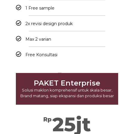
1 Free sample
2x revisi design produk
Max 2 varian
Free Konsultasi
PAKET Enterprise
Solusi maklon komprehensif untuk skala besar,
Brand matang, siap ekspansi dan produksi besar
25jt
Rp