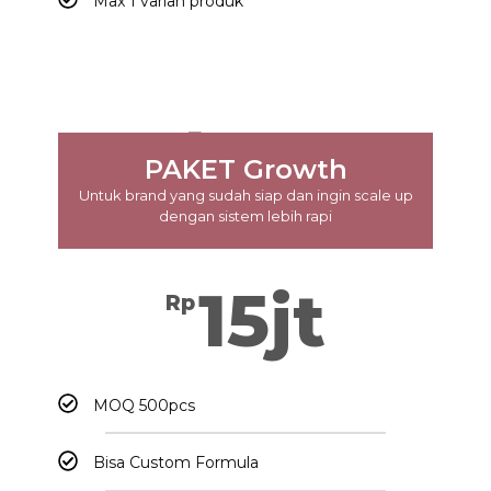
Max 1 varian produk
PAKET Growth
Untuk brand yang sudah siap dan ingin scale up
dengan sistem lebih rapi
15jt
Rp
MOQ 500pcs
Bisa Custom Formula